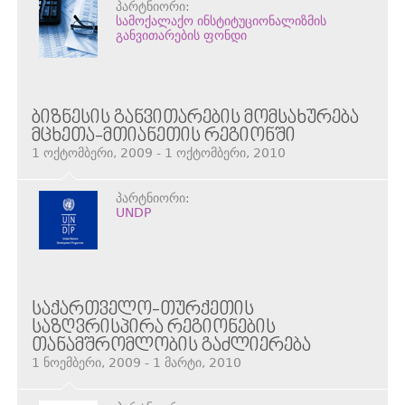
პარტნიორი:
სამოქალაქო ინსტიტუციონალიზმის
განვითარების ფონდი
ᲑᲘᲖᲜᲔᲡᲘᲡ ᲒᲐᲜᲕᲘᲗᲐᲠᲔᲑᲘᲡ ᲛᲝᲛᲡᲐᲮᲣᲠᲔᲑᲐ
ᲛᲪᲮᲔᲗᲐ-ᲛᲗᲘᲐᲜᲔᲗᲘᲡ ᲠᲔᲒᲘᲝᲜᲨᲘ
1 ოქტომბერი, 2009 - 1 ოქტომბერი, 2010
პარტნიორი:
UNDP
ᲡᲐᲥᲐᲠᲗᲕᲔᲚᲝ-ᲗᲣᲠᲥᲔᲗᲘᲡ
ᲡᲐᲖᲦᲕᲠᲘᲡᲞᲘᲠᲐ ᲠᲔᲒᲘᲝᲜᲔᲑᲘᲡ
ᲗᲐᲜᲐᲛᲨᲠᲝᲛᲚᲝᲑᲘᲡ ᲒᲐᲫᲚᲘᲔᲠᲔᲑᲐ
1 ნოემბერი, 2009 - 1 მარტი, 2010