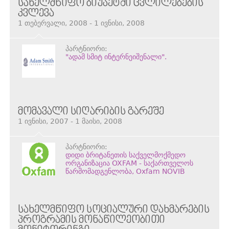
ᲡᲐᲮᲔᲚᲛᲬᲘᲤᲝ ᲑᲘᲣᲯᲔᲢᲨᲘ ᲪᲕᲚᲘᲚᲔᲑᲔᲑᲘᲡ
ᲙᲕᲚᲔᲕᲐ
1 თებერვალი, 2008 - 1 ივნისი, 2008
პარტნიორი:
"ადამ სმიტ ინტერნეიშენალი".
ᲛᲝᲛᲐᲕᲐᲚᲘ ᲡᲘᲦᲐᲠᲘᲑᲘᲡ ᲒᲐᲠᲔᲨᲔ
1 ივნისი, 2007 - 1 მაისი, 2008
პარტნიორი:
დიდი ბრიტანეთის საქველმოქმედო
ორგანიზაცია OXFAM - საქართველოს
წარმომადგენლობა, Oxfam NOVIB
ᲡᲐᲮᲔᲚᲛᲬᲘᲤᲝ ᲡᲝᲪᲘᲐᲚᲣᲠᲘ ᲓᲐᲮᲛᲐᲠᲔᲑᲘᲡ
ᲞᲠᲝᲒᲠᲐᲛᲘᲡ ᲛᲝᲜᲐᲬᲘᲚᲔᲝᲑᲘᲗᲘ