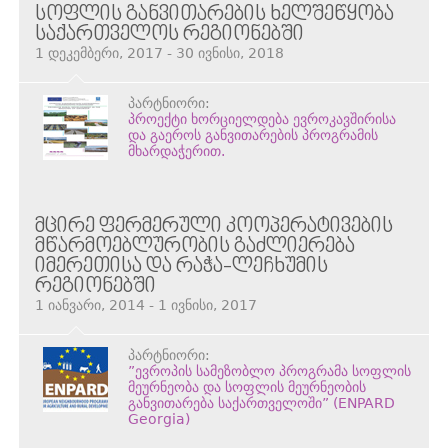
ᲡᲝᲤᲚᲘᲡ ᲒᲐᲜᲕᲘᲗᲐᲠᲔᲑᲘᲡ ᲮᲔᲚᲨᲔᲬᲧᲝᲑᲐ
ᲡᲐᲥᲐᲠᲗᲕᲔᲚᲝᲡ ᲠᲔᲒᲘᲝᲜᲔᲑᲨᲘ
1 დეკემბერი, 2017 - 30 ივნისი, 2018
პარტნიორი:
პროექტი ხორციელდება ევროკავშირისა
და გაეროს განვითარების პროგრამის
მხარდაჭერით.
ᲛᲪᲘᲠᲔ ᲤᲔᲠᲛᲔᲠᲣᲚᲘ ᲙᲝᲝᲞᲔᲠᲐᲢᲘᲕᲔᲑᲘᲡ
ᲛᲬᲐᲠᲛᲝᲔᲑᲚᲣᲠᲝᲑᲘᲡ ᲒᲐᲫᲚᲘᲔᲠᲔᲑᲐ
ᲘᲛᲔᲠᲔᲗᲘᲡᲐ ᲓᲐ ᲠᲐᲭᲐ-ᲚᲔᲩᲮᲣᲛᲘᲡ
ᲠᲔᲒᲘᲝᲜᲔᲑᲨᲘ
1 იანვარი, 2014 - 1 ივნისი, 2017
პარტნიორი:
”ევროპის სამეზობლო პროგრამა სოფლის
მეურნეობა და სოფლის მეურნეობის
განვითარება საქართველოში” (ENPARD
Georgia)