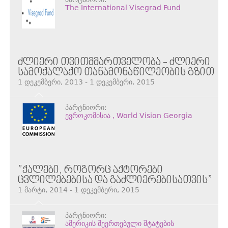
The International Visegrad Fund
ᲫᲚᲘᲔᲠᲘ ᲗᲕᲘᲗᲛᲛᲐᲠᲗᲕᲔᲚᲝᲑᲐ - ᲫᲚᲘᲔᲠᲘ
ᲡᲐᲛᲝᲥᲐᲚᲐᲥᲝ ᲗᲐᲜᲐᲛᲝᲜᲐᲬᲘᲚᲔᲝᲑᲘᲡ ᲒᲖᲘᲗ
1 დეკემბერი, 2013 - 1 დეკემბერი, 2015
პარტნიორი:
ევროკომისია , World Vision Georgia
”ᲥᲐᲚᲔᲑᲘ, ᲠᲝᲒᲝᲠᲪ ᲐᲥᲢᲝᲠᲔᲑᲘ
ᲪᲕᲚᲘᲚᲔᲑᲔᲑᲘᲡᲐ ᲓᲐ ᲒᲐᲫᲚᲘᲔᲠᲔᲑᲘᲡᲐᲗᲕᲘᲡ”
1 მარტი, 2014 - 1 დეკემბერი, 2015
პარტნიორი:
ამერიკის შეერთებული შტატების