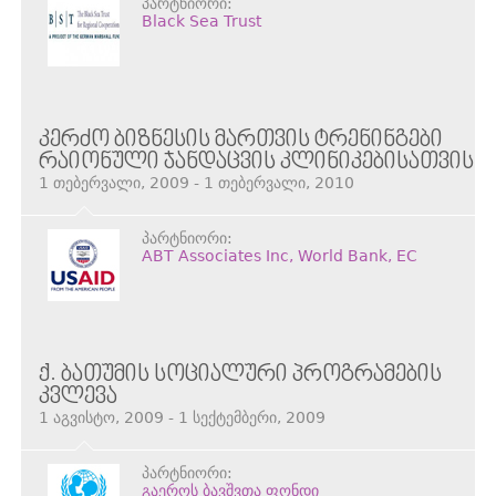
პარტნიორი:
Black Sea Trust
ᲙᲔᲠᲫᲝ ᲑᲘᲖᲜᲔᲡᲘᲡ ᲛᲐᲠᲗᲕᲘᲡ ᲢᲠᲔᲜᲘᲜᲒᲔᲑᲘ
ᲠᲐᲘᲝᲜᲣᲚᲘ ᲯᲐᲜᲓᲐᲪᲕᲘᲡ ᲙᲚᲘᲜᲘᲙᲔᲑᲘᲡᲐᲗᲕᲘᲡ
1 თებერვალი, 2009 - 1 თებერვალი, 2010
პარტნიორი:
ABT Associates Inc, World Bank, EC
Ქ. ᲑᲐᲗᲣᲛᲘᲡ ᲡᲝᲪᲘᲐᲚᲣᲠᲘ ᲞᲠᲝᲒᲠᲐᲛᲔᲑᲘᲡ
ᲙᲕᲚᲔᲕᲐ
1 აგვისტო, 2009 - 1 სექტემბერი, 2009
პარტნიორი:
გაეროს ბავშვთა ფონდი