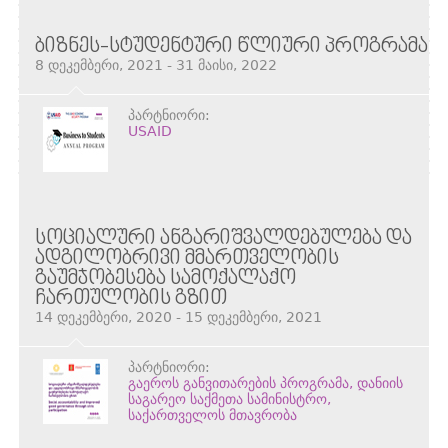
ᲑᲘᲖᲜᲔᲡ-ᲡᲢᲣᲓᲔᲜᲢᲣᲠᲘ ᲬᲚᲘᲣᲠᲘ ᲞᲠᲝᲒᲠᲐᲛᲐ
8 დეკემბერი, 2021 - 31 მაისი, 2022
პარტნიორი:
USAID
ᲡᲝᲪᲘᲐᲚᲣᲠᲘ ᲐᲜᲒᲐᲠᲘᲨᲕᲐᲚᲓᲔᲑᲣᲚᲔᲑᲐ ᲓᲐ
ᲐᲓᲒᲘᲚᲝᲑᲠᲘᲕᲘ ᲛᲛᲐᲠᲗᲕᲔᲚᲝᲑᲘᲡ
ᲒᲐᲣᲛᲯᲝᲑᲔᲡᲔᲑᲐ ᲡᲐᲛᲝᲥᲐᲚᲐᲥᲝ
ᲩᲐᲠᲗᲣᲚᲝᲑᲘᲡ ᲒᲖᲘᲗ
14 დეკემბერი, 2020 - 15 დეკემბერი, 2021
პარტნიორი:
გაეროს განვითარების პროგრამა, დანიის
საგარეო საქმეთა სამინისტრო,
საქართველოს მთავრობა