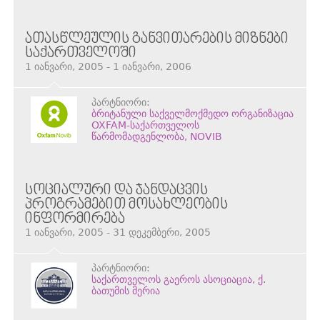
ᲐᲗᲐᲡᲬᲚᲔᲣᲚᲘᲡ ᲒᲐᲜᲕᲘᲗᲐᲠᲔᲑᲘᲡ ᲛᲘᲖᲜᲔᲑᲘ
ᲡᲐᲥᲐᲠᲗᲕᲔᲚᲝᲨᲘ
1 იანვარი, 2005 - 1 იანვარი, 2006
პარტნიორი:
ბრიტანული საქველმოქმედო ორგანიზაცია
OXFAM-საქართველოს
წარმომადგენლობა, NOVIB
ᲡᲝᲪᲘᲐᲚᲣᲠᲘ ᲓᲐ ᲯᲐᲜᲓᲐᲪᲕᲘᲡ
ᲞᲠᲝᲒᲠᲐᲛᲔᲑᲘᲗ ᲛᲝᲡᲐᲮᲚᲔᲝᲑᲘᲡ
ᲘᲜᲤᲝᲠᲛᲘᲠᲔᲑᲐ
1 იანვარი, 2005 - 31 დეკემბერი, 2005
პარტნიორი:
საქართველოს გაეროს ასოციაცია, ქ.
ბათუმის მერია