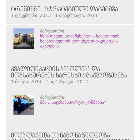
ᲢᲠᲔᲜᲘᲜᲒᲘ ”ᲡᲢᲠᲐᲢᲔᲒᲘᲣᲚᲘ ᲓᲐᲒᲔᲒᲛᲕᲐ”
1 დეკემბერი, 2013 - 1 თებერვალი, 2014
პარტნიორი:
სსიპ დავით აღმაშენებლის სახელობის
საქართველოს ეროვნული თავდაცვის
აკადემია
ᲙᲕᲐᲚᲘᲤᲘᲙᲐᲪᲘᲘᲡ ᲐᲛᲐᲦᲚᲔᲑᲐ ᲓᲐ
ᲛᲝᲛᲡᲐᲮᲣᲠᲔᲑᲘᲡ ᲮᲐᲠᲘᲡᲮᲘᲡ ᲒᲐᲣᲛᲯᲝᲑᲔᲡᲔᲑᲐ
1 მარტი, 2014 - 1 თებერვალი, 2014
პარტნიორი:
შპს ,, სატრანსპორტო კომპანია”
ᲛᲝᲥᲐᲚᲐᲥᲔᲗᲐ ᲗᲐᲜᲐᲛᲝᲜᲐᲬᲘᲚᲔᲝᲑᲐ