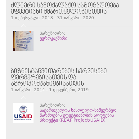
ᲫᲚᲘᲔᲠᲘ ᲡᲐᲛᲝᲥᲐᲚᲐᲥᲝ ᲡᲐᲖᲝᲒᲐᲓᲝᲔᲑᲐ
ᲔᲤᲔᲥᲢᲘᲐᲜᲘ ᲛᲛᲐᲠᲗᲕᲔᲚᲝᲑᲘᲡᲗᲕᲘᲡ
1 თებერვალი, 2018 - 31 იანვარი, 2020
პარტნიორი:
ევროკავშირი
ᲑᲘᲖᲜᲔᲡᲒᲐᲜᲕᲘᲗᲐᲠᲔᲑᲘᲡ ᲡᲔᲠᲕᲘᲡᲔᲑᲘ
ᲤᲔᲠᲛᲔᲠᲔᲑᲘᲡᲐᲗᲕᲘᲡ ᲓᲐ
ᲐᲒᲠᲝᲙᲝᲛᲞᲐᲜᲘᲔᲑᲘᲡᲐᲗᲕᲘᲡ
1 იანვარი, 2014 - 1 დეკემბერი, 2019
პარტნიორი:
საქართველოს სასოფლო-სამეურნეო
წარმოების ეფექტიანობის აღდგენის
პროექტი (REAP Project/USAID)