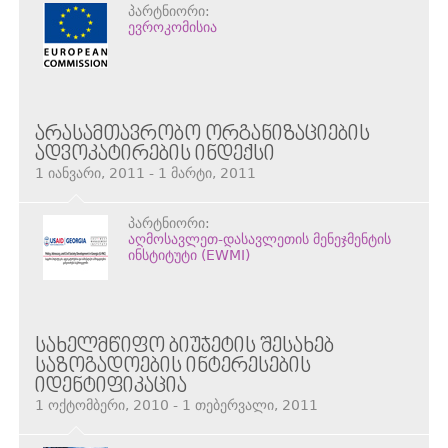
პარტნიორი:
ევროკომისია
ᲐᲠᲐᲡᲐᲛᲗᲐᲕᲠᲝᲑᲝ ᲝᲠᲒᲐᲜᲘᲖᲐᲪᲘᲔᲑᲘᲡ
ᲐᲓᲕᲝᲙᲐᲢᲘᲠᲔᲑᲘᲡ ᲘᲜᲓᲔᲥᲡᲘ
1 იანვარი, 2011 - 1 მარტი, 2011
პარტნიორი:
აღმოსავლეთ-დასავლეთის მენეჯმენტის
ინსტიტუტი (EWMI)
ᲡᲐᲮᲔᲚᲛᲬᲘᲤᲝ ᲑᲘᲣᲯᲔᲢᲘᲡ ᲨᲔᲡᲐᲮᲔᲑ
ᲡᲐᲖᲝᲒᲐᲓᲝᲔᲑᲘᲡ ᲘᲜᲢᲔᲠᲔᲡᲔᲑᲘᲡ
ᲘᲓᲔᲜᲢᲘᲤᲘᲙᲐᲪᲘᲐ
1 ოქტომბერი, 2010 - 1 თებერვალი, 2011