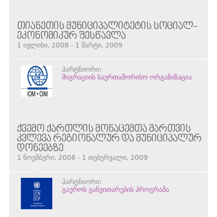
ᲗᲘᲐᲜᲔᲗᲘᲡ ᲛᲣᲜᲘᲪᲘᲞᲐᲚᲘᲢᲔᲢᲘᲡ ᲡᲝᲪᲘᲐᲚ-
ᲔᲙᲝᲜᲝᲛᲘᲙᲣᲠ ᲨᲔᲡᲬᲐᲕᲚᲐ
1 ივლისი, 2008 - 1 მარტი, 2009
პარტნიორი:
მიგრაციის საერთაშორისო ორგანიზაცია
ᲥᲕᲔᲛᲝ ᲥᲐᲠᲗᲚᲘᲡ ᲛᲝᲜᲐᲪᲔᲛᲗᲐ ᲛᲐᲠᲗᲕᲘᲡ
ᲙᲕᲚᲔᲕᲐ ᲠᲔᲒᲘᲝᲜᲐᲚᲣᲠ ᲓᲐ ᲛᲣᲜᲘᲪᲘᲞᲐᲚᲣᲠ
ᲓᲝᲜᲔᲔᲑᲖᲔ
1 ნოემბერი, 2008 - 1 თებერვალი, 2009
პარტნიორი:
გაეროს განვითარების პროგრამა