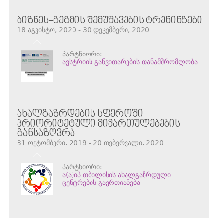
ᲑᲘᲖᲜᲔᲡ-ᲒᲔᲒᲛᲘᲡ ᲨᲔᲛᲣᲨᲐᲕᲔᲑᲘᲡ ᲢᲠᲔᲜᲘᲜᲒᲔᲑᲘ
18 აგვისტო, 2020 - 30 დეკემბერი, 2020
პარტნიორი:
ავსტრიის განვითარების თანამშრომლობა
ᲐᲮᲐᲚᲒᲐᲖᲠᲓᲔᲑᲘᲡ ᲡᲤᲔᲠᲝᲨᲘ
ᲞᲠᲘᲝᲠᲘᲢᲔᲢᲣᲚᲘ ᲛᲘᲛᲐᲠᲗᲣᲚᲔᲑᲔᲑᲘᲡ
ᲒᲐᲜᲡᲐᲖᲦᲕᲠᲐ
31 ოქტომბერი, 2019 - 20 თებერვალი, 2020
პარტნიორი:
ა(ა)იპ თბილისის ახალგაზრდული
ცენტრების გაერთიანება