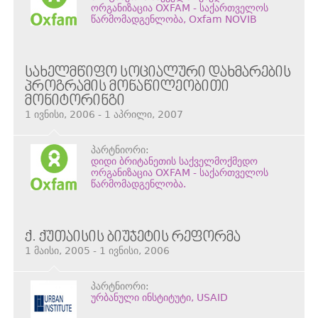
ორგანიზაცია OXFAM - საქართველოს
წარმომადგენლობა, Oxfam NOVIB
ᲡᲐᲮᲔᲚᲛᲬᲘᲤᲝ ᲡᲝᲪᲘᲐᲚᲣᲠᲘ ᲓᲐᲮᲛᲐᲠᲔᲑᲘᲡ
ᲞᲠᲝᲒᲠᲐᲛᲘᲡ ᲛᲝᲜᲐᲬᲘᲚᲔᲝᲑᲘᲗᲘ
ᲛᲝᲜᲘᲢᲝᲠᲘᲜᲒᲘ
1 ივნისი, 2006 - 1 აპრილი, 2007
პარტნიორი:
დიდი ბრიტანეთის საქველმოქმედო
ორგანიზაცია OXFAM - საქართველოს
წარმომადგენლობა.
Ქ. ᲥᲣᲗᲐᲘᲡᲘᲡ ᲑᲘᲣᲯᲔᲢᲘᲡ ᲠᲔᲤᲝᲠᲛᲐ
1 მაისი, 2005 - 1 ივნისი, 2006
პარტნიორი:
ურბანული ინსტიტუტი, USAID