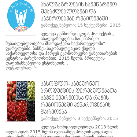
ᲐᲮᲐᲚᲒᲐᲖᲠᲓᲔᲑᲘᲡ ᲡᲐᲛᲔᲬᲐᲠᲛᲔᲝ
ᲨᲔᲡᲐᲫᲚᲔᲑᲚᲝᲑᲔᲑᲘ ᲓᲐ
ᲡᲐᲭᲘᲠᲝᲔᲑᲔᲑᲘ ᲠᲔᲒᲘᲝᲜᲔᲑᲨᲘ
გამოქვეყნებული: 15 სექტემბერი, 2015
კვლევა განხორციელდა პროექტის „
ახალგაზრდების სამეწარმეო
შესაძლებლობების მხარდაჭერა საქართველოში“
ფარგლებში, ბიზნეს საკონსულტაციო ქსელი
საქართველოსა და ჰარჯუს ეკონომიკური განვითარების
ცენტრის პარტნიორობით, 2015 წელს. პროექტის
დაფინანსებულია ესტონეთის...
დეტალურად
ᲡᲐᲡᲝᲤᲚᲝ-ᲡᲐᲛᲔᲣᲠᲜᲔᲝ
ᲞᲠᲝᲓᲣᲥᲪᲘᲘᲡ ᲦᲘᲠᲔᲑᲣᲚᲔᲑᲐᲗᲐ
ᲯᲐᲭᲕᲘ ᲘᲛᲔᲠᲔᲗᲘᲡᲐ ᲓᲐ ᲠᲐᲭᲘᲡ
ᲠᲔᲒᲘᲝᲜᲔᲑᲨᲘ ᲙᲔᲜᲙᲠᲝᲕᲜᲔᲑᲘᲡ
ᲬᲐᲠᲛᲝᲔᲑᲐ
გამოქვეყნებული: 8 სექტემბერი, 2015
კვლევა ხორციელდებოდა 2013 წლის
ივლისიდან 2015 წლის ივნისამდე პრაღის ცოცხალი
ორგანიზმების შემსწავლელი მეცნიერებების, ჩეხეთის