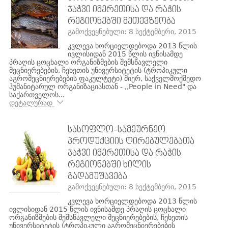
ᲯᲐᲭᲕᲘ ᲘᲛᲔᲠᲔᲗᲘᲡᲐ ᲓᲐ ᲠᲐᲭᲘᲡ
ᲠᲔᲒᲘᲝᲜᲔᲑᲨᲘ ᲛᲔᲗᲔᲕᲖᲔᲝᲑᲐ
გამოქვეყნებული: 8 სექტემბერი, 2015
კვლევა ხორციელდებოდა 2013 წლის
ივლისიდან 2015 წლის ივნისამდე
პრაღის ცოცხალი ორგანიზმების შემსწავლელი
მეცნიერებების, ჩეხეთის უნივერსიტეტის (ტროპიკული
აგრომეცნიერებების ფაკულტეტი) მიერ, საქველმოქმედო
ჰუმანიტარულ ორგანიზაციასთან - ,,People in Need" და
საქართველოს...
დეტალურად
ᲡᲐᲡᲝᲤᲚᲝ-ᲡᲐᲛᲔᲣᲠᲜᲔᲝ
ᲞᲠᲝᲓᲣᲥᲪᲘᲘᲡ ᲦᲘᲠᲔᲑᲣᲚᲔᲑᲐᲗᲐ
ᲯᲐᲭᲕᲘ ᲘᲛᲔᲠᲔᲗᲘᲡᲐ ᲓᲐ ᲠᲐᲭᲘᲡ
ᲠᲔᲒᲘᲝᲜᲔᲑᲨᲘ ᲮᲘᲚᲘᲡ
ᲒᲐᲓᲐᲛᲣᲨᲐᲕᲔᲑᲐ
გამოქვეყნებული: 8 სექტემბერი, 2015
კვლევა ხორციელდებოდა 2013 წლის
ივლისიდან 2015 წლის ივნისამდე პრაღის ცოცხალი
ორგანიზმების შემსწავლელი მეცნიერებების, ჩეხეთის
უნივერსიტეტის (ტროპიკული აგრომეცნიერებების