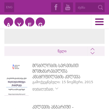
ENG
წელი
ᲛᲝᲑᲘᲚᲝᲑᲘᲡ ᲡᲔᲠᲕᲘᲡᲘᲗ
ᲛᲝᲛᲮᲛᲐᲠᲔᲑᲔᲚᲗᲐ
ᲙᲛᲐᲧᲝᲤᲘᲚᲔᲑᲘᲡ ᲙᲕᲚᲔᲕᲐ
გამოქვეყნებული: 15 ნოემბერი, 2015
დეტალურად
ᲙᲕᲚᲔᲕᲘᲡ ᲐᲜᲒᲐᲠᲘᲨᲘ -