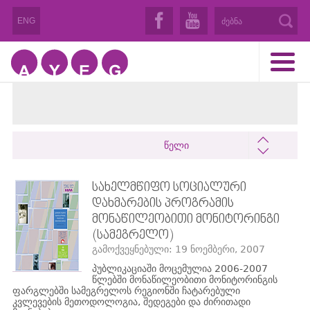
ENG
წელი
ᲡᲐᲮᲔᲚᲛᲬᲘᲤᲝ ᲡᲝᲪᲘᲐᲚᲣᲠᲘ
ᲓᲐᲮᲛᲐᲠᲔᲑᲘᲡ ᲞᲠᲝᲒᲠᲐᲛᲘᲡ
ᲛᲝᲜᲐᲬᲘᲚᲔᲝᲑᲘᲗᲘ ᲛᲝᲜᲘᲢᲝᲠᲘᲜᲒᲘ
(ᲡᲐᲛᲔᲒᲠᲔᲚᲝ)
გამოქვეყნებული: 19 ნოემბერი, 2007
პუბლიკაციაში მოცემულია 2006-2007
წლებში მონაწილეობითი მონიტორინგის
ფარგლებში სამეგრელოს რეგიონში ჩატარებული
კვლევების მეთოდოლოგია, შედეგები და ძირითადი