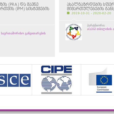
Ს (PRA) ᲓᲐ ᲛᲐᲕᲜᲔ
ᲐᲮᲐᲚᲒᲐᲖᲠᲓᲔᲑᲘᲡ ᲡᲤᲔ
ᲗᲕᲘᲡ (IPM) ᲡᲘᲡᲢᲔᲛᲔᲑᲘᲡ
ᲛᲘᲛᲐᲠᲗᲣᲚᲔᲑᲔᲑᲘᲡ ᲒᲐᲜ
2019-10-31 - 2020-02-20
პარტნიორი:
ა(ა)იპ თბილისის
შ საერთაშორისო განვითარების