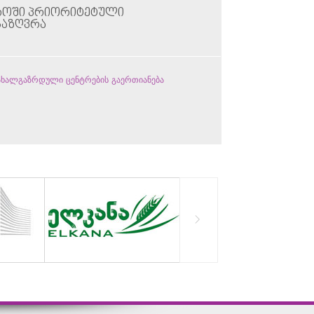
ᲠᲝᲨᲘ ᲞᲠᲘᲝᲠᲘᲢᲔᲢᲣᲚᲘ
ᲡᲐᲖᲦᲕᲠᲐ
 ახალგაზრდული ცენტრების გაერთიანება