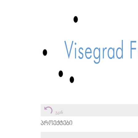
უკან
ᲞᲠᲝᲔᲥᲢᲔᲑᲘ