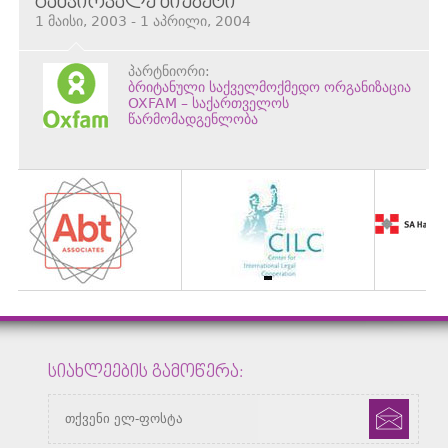
ᲒᲐᲛᲭᲘᲠᲕᲐᲚᲔ ᲑᲘᲣᲯᲔᲢᲘ
1 მაისი, 2003 - 1 აპრილი, 2004
პარტნიორი:
ბრიტანული საქველმოქმედო ორგანიზაცია
OXFAM – საქართველოს
წარმომადგენლობა
ᲡᲘᲐᲮᲚᲔᲔᲑᲘᲡ ᲒᲐᲛᲝᲬᲔᲠᲐ: