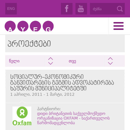
ENG
ᲞᲠᲝᲔᲥᲢᲔᲑᲘ
წელი
თვე
ᲡᲝᲪᲘᲐᲚᲣᲠ-ᲔᲙᲝᲜᲝᲛᲘᲙᲣᲠᲘ
ᲒᲐᲜᲕᲘᲗᲐᲠᲔᲑᲘᲡ ᲒᲔᲒᲛᲘᲡ ᲐᲓᲕᲝᲙᲐᲢᲘᲠᲔᲑᲐ
ᲮᲐᲨᲣᲠᲘᲡ ᲛᲣᲜᲘᲪᲘᲞᲐᲚᲘᲢᲔᲢᲨᲘ
1 აპრილი, 2011 - 1 მარტი, 2012
პარტნიორი:
დიდი ბრიტანეთის საქველმოქმედო
ორგანიზაცია OXFAM - საქართველოს
წარმომადგენლობა