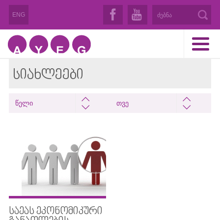
ENG
ᲡᲘᲐᲮᲚᲔᲔᲑᲘ
წელი
თვე
ᲡᲐᲔᲐᲡ ᲔᲙᲝᲜᲝᲛᲘᲙᲣᲠᲘ